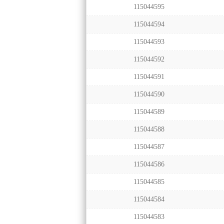
115044595
115044594
115044593
115044592
115044591
115044590
115044589
115044588
115044587
115044586
115044585
115044584
115044583