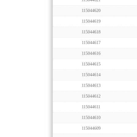
115044620
115044619
115044618
115044617
115044616
115044615
115044614
115044613
115044612
115044611
115044610
115044609