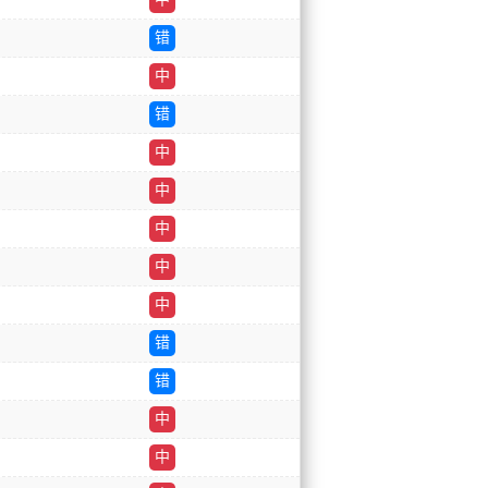
错
中
错
中
中
中
中
中
错
错
中
中