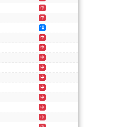
中
中
错
中
中
中
中
中
中
中
中
中
中