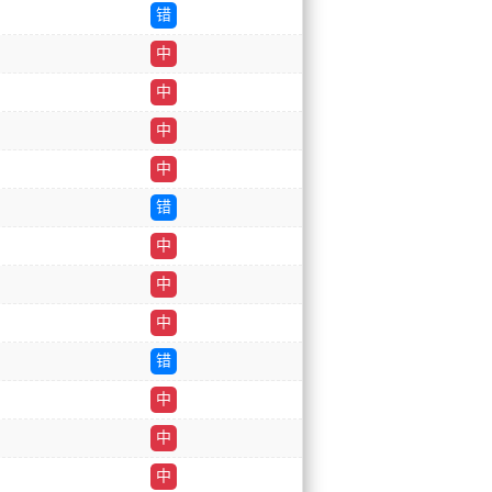
错
中
中
中
中
错
中
中
中
错
中
中
中