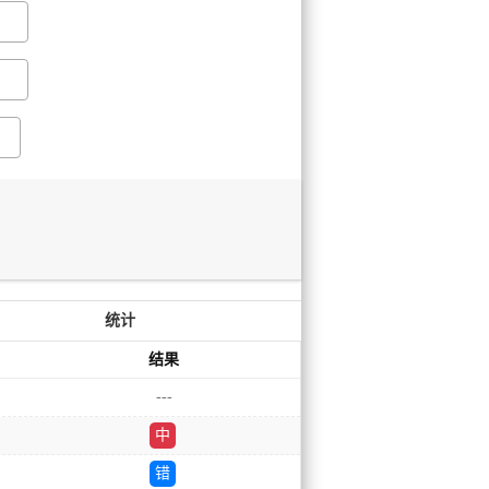
统计
结果
---
中
错