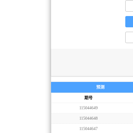
预测
期号
115044649
115044648
115044647