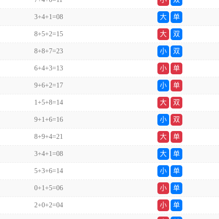
3+4+1=08
大
单
8+5+2=15
大
双
8+8+7=23
小
双
6+4+3=13
小
单
9+6+2=17
小
单
1+5+8=14
大
双
9+1+6=16
小
双
8+9+4=21
大
单
3+4+1=08
大
单
5+3+6=14
小
单
0+1+5=06
小
单
2+0+2=04
小
单