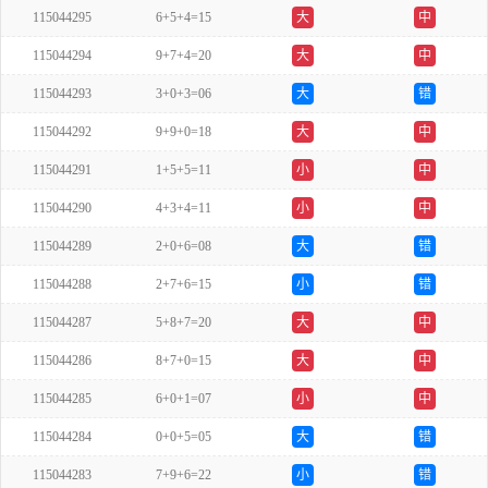
115044295
6+5+4=15
大
中
115044294
9+7+4=20
大
中
115044293
3+0+3=06
大
错
115044292
9+9+0=18
大
中
115044291
1+5+5=11
小
中
115044290
4+3+4=11
小
中
115044289
2+0+6=08
大
错
115044288
2+7+6=15
小
错
115044287
5+8+7=20
大
中
115044286
8+7+0=15
大
中
115044285
6+0+1=07
小
中
115044284
0+0+5=05
大
错
115044283
7+9+6=22
小
错