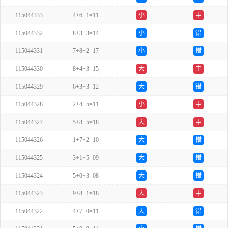
115044333
4+6+1=11
小
中
115044332
8+3+3=14
小
错
115044331
7+8+2=17
小
错
115044330
8+4+3=15
大
中
115044329
6+3+3=12
大
错
115044328
2+4+5=11
小
中
115044327
5+8+5=18
大
中
115044326
1+7+2=10
大
错
115044325
3+1+5=09
大
错
115044324
5+0+3=08
大
错
115044323
9+8+1=18
大
中
115044322
4+7+0=11
大
错