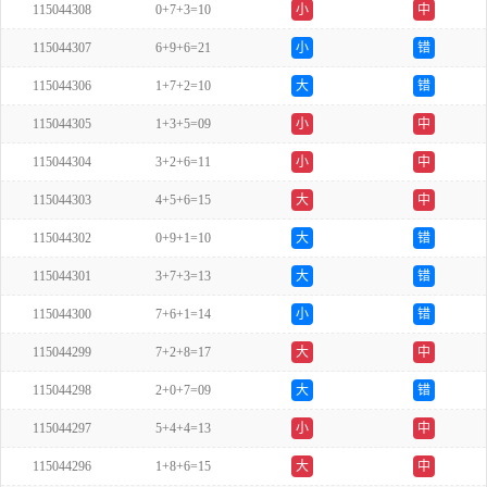
115044308
0+7+3=10
小
中
115044307
6+9+6=21
小
错
115044306
1+7+2=10
大
错
115044305
1+3+5=09
小
中
115044304
3+2+6=11
小
中
115044303
4+5+6=15
大
中
115044302
0+9+1=10
大
错
115044301
3+7+3=13
大
错
115044300
7+6+1=14
小
错
115044299
7+2+8=17
大
中
115044298
2+0+7=09
大
错
115044297
5+4+4=13
小
中
115044296
1+8+6=15
大
中