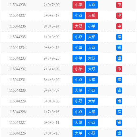
115044238
2+0+7=09
小单
大双
中
115044237
5+9+3=17
小双
大单
中
115044236
0+8+6=14
大双
小单
中
115044235
1+0+8=09
小双
大单
错
115044234
0+3+9=12
小单
大双
错
115044233
9+7+9=25
小单
大双
错
115044232
2+3+4=09
小单
大双
中
115044231
8+4+8=20
小双
大单
错
115044230
0+3+4=07
大单
小双
错
115044229
3+0+0=03
小双
大单
错
115044228
1+7+8=16
小双
大单
错
115044227
6+5+0=11
大单
小双
错
115044226
2+8+3=13
大单
小双
错