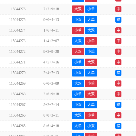
115044276
7+2+9=18
大双
小单
中
115044275
9+0+4=13
小双
大单
错
115044274
1+6+4=11
小单
大双
中
115044273
1+4+2=07
大双
小单
中
115044272
9+2+9=20
大双
小单
中
115044271
4+5+7=16
小单
大双
中
115044270
2+4+7=13
小双
大单
错
115044269
6+0+3=09
大双
小单
中
115044268
3+6+9=18
小单
大双
中
115044267
5+2+7=14
小双
大单
错
115044266
8+0+3=11
大双
小单
中
115044265
8+6+4=18
大单
小双
错