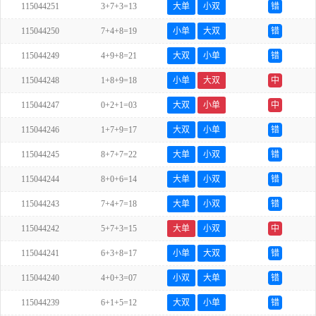
115044251
3+7+3=13
大单
小双
错
115044250
7+4+8=19
小单
大双
错
115044249
4+9+8=21
大双
小单
错
115044248
1+8+9=18
小单
大双
中
115044247
0+2+1=03
大双
小单
中
115044246
1+7+9=17
大双
小单
错
115044245
8+7+7=22
大单
小双
错
115044244
8+0+6=14
大单
小双
错
115044243
7+4+7=18
大单
小双
错
115044242
5+7+3=15
大单
小双
中
115044241
6+3+8=17
小单
大双
错
115044240
4+0+3=07
小双
大单
错
115044239
6+1+5=12
大双
小单
错