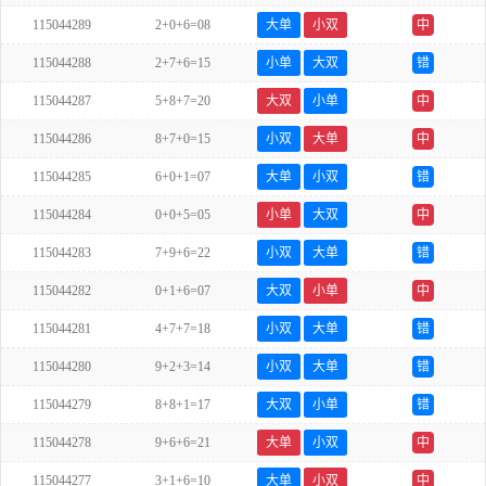
115044289
2+0+6=08
大单
小双
中
115044288
2+7+6=15
小单
大双
错
115044287
5+8+7=20
大双
小单
中
115044286
8+7+0=15
小双
大单
中
115044285
6+0+1=07
大单
小双
错
115044284
0+0+5=05
小单
大双
中
115044283
7+9+6=22
小双
大单
错
115044282
0+1+6=07
大双
小单
中
115044281
4+7+7=18
小双
大单
错
115044280
9+2+3=14
小双
大单
错
115044279
8+8+1=17
大双
小单
错
115044278
9+6+6=21
大单
小双
中
115044277
3+1+6=10
大单
小双
中