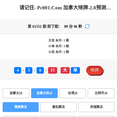
请记住- Pc001.Com 加拿大咪牌-2.8预测结果|加拿大2.8预测开奖分析|加拿大咪牌刮刮结果|加拿大pc走势预测|加拿大预测pc2.8咪牌|PC加拿大2.8预测结果_加拿大官网在线走势数据分析!
第
61552
期 距下期：
00
分
46
秒
大双
未开:
1
期
小单
未开:
3
期
小双
未开:
2
期
4
5
6
15
大
单
咪牌
+
+
=
-
加拿大28
加拿大西28
台湾28
比特币28
雅眼算法
紫机算法
异测算法