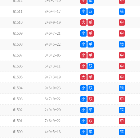
61512
2+1+7=10
小
单
中
61511
8+5+4=17
小
双
错
61510
2+8+9=19
大
单
中
61509
8+6+7=21
小
单
中
61508
9+8+5=22
小
单
错
61507
0+3+2=05
小
单
中
61506
6+2+3=11
小
双
中
61505
9+7+3=19
大
单
中
61504
9+5+9=23
小
双
错
61503
6+7+9=22
小
双
中
61502
2+9+9=20
小
单
错
61501
7+6+9=22
小
双
中
61500
4+9+5=18
小
单
错