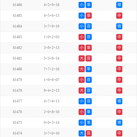
61486
4+5+9=18
小
单
错
61485
4+5+6=15
小
单
中
61484
3+7+9=19
小
双
错
61483
1+0+2=03
小
双
中
61482
3+8+2=13
小
单
中
61481
5+3+6=14
大
双
中
61480
7+7+2=16
大
单
中
61479
1+0+6=07
小
双
中
61478
9+4+2=15
大
双
中
61477
4+7+4=15
小
双
错
61476
2+0+8=10
小
单
中
61475
9+0+5=14
小
单
错
61474
3+7+0=10
大
双
中