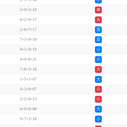
5+9+5=19
单
6+2+9=17
大
2+8+7=17
双
7+3+9=19
双
9+1+9=19
小
4+9+8=21
小
7+8+3=18
大
1+5+1=07
大
4+3+0=07
小
2+2+9=13
小
0+0+8=08
大
9+7+2=18
小