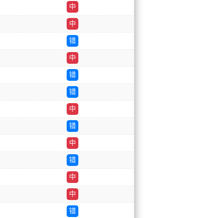
中
中
错
中
错
错
中
错
中
错
中
中
错