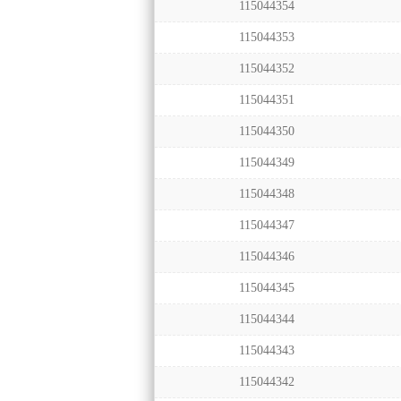
115044354
115044353
115044352
115044351
115044350
115044349
115044348
115044347
115044346
115044345
115044344
115044343
115044342