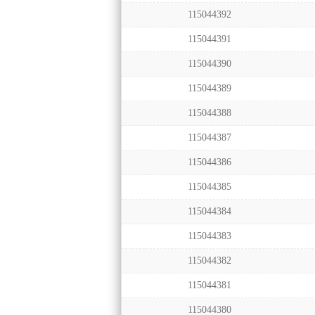
115044392
115044391
115044390
115044389
115044388
115044387
115044386
115044385
115044384
115044383
115044382
115044381
115044380