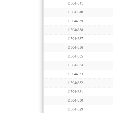
115044341
115044340
115044339
115044338
115044337
115044336
115044335
115044334
115044333
115044332
115044331
115044330
115044329