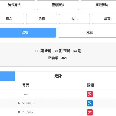
流云算法
雪原算法
鹰眼算法
组合
杀组
大小
单双
双项
双组
100期 正确：46 期 错误：54 期
正确率：46%
走势
号码
预测
---
双
6+5+4=15
双
8+7+2=17
大