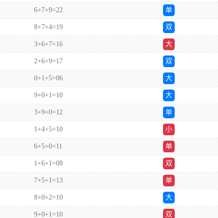
6+7+9=22
单
8+7+4=19
双
3+6+7=16
大
2+6+9=17
双
0+1+5=06
大
9+0+1=10
大
3+9+0=12
单
1+4+5=10
小
6+5+0=11
单
1+6+1=08
双
7+5+1=13
单
8+0+2=10
大
9+0+1=10
双