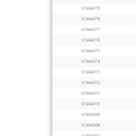
115044379
115044378
115044377
115044376
115044375
115044374
115044373
115044372
115044371
115044370
115044369
115044368
115044367