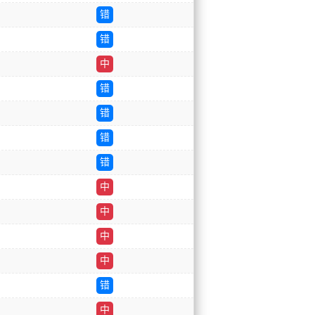
错
错
中
错
错
错
错
中
中
中
中
错
中