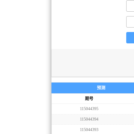
预测
期号
115044395
115044394
115044393