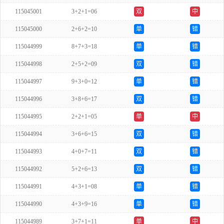
115045001
3+2+1=06
双
中
115045000
2+6+2=10
单
错
115044999
8+7+3=18
单
错
115044998
2+5+2=09
双
错
115044997
9+3+0=12
单
错
115044996
3+8+6=17
双
错
115044995
2+2+1=05
单
中
115044994
3+6+6=15
双
错
115044993
4+0+7=11
双
错
115044992
5+2+6=13
双
错
115044991
4+3+1=08
单
错
115044990
4+3+9=16
单
错
115044989
3+7+1=11
单
中