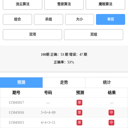
流云算法
雪原算法
鹰眼算法
组合
杀组
大小
单双
双项
双组
100期 正确：53 期 错误：47 期
正确率：53%
预测
走势
统计
期号
号码
预测
结果
115045017
---
单
---
115045016
5+0+4=09
单
中
115045015
4+4+3=11
单
中