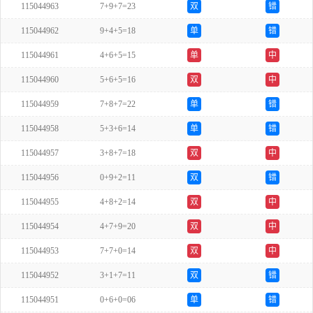
115044963
7+9+7=23
双
错
115044962
9+4+5=18
单
错
115044961
4+6+5=15
单
中
115044960
5+6+5=16
双
中
115044959
7+8+7=22
单
错
115044958
5+3+6=14
单
错
115044957
3+8+7=18
双
中
115044956
0+9+2=11
双
错
115044955
4+8+2=14
双
中
115044954
4+7+9=20
双
中
115044953
7+7+0=14
双
中
115044952
3+1+7=11
双
错
115044951
0+6+0=06
单
错