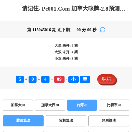
请记住- Pc001.Com 加拿大咪牌-2.8预测结果|加拿大2.8预测开奖分析|加拿大咪牌刮刮结果|加拿大pc走势预测|加拿大预测pc2.8咪牌|PC加拿大2.8预测结果_加拿大官网在线走势数据分析!
第
115045016
期 距下期：
00
分
00
秒
大单
未开:
2
期
大双
未开:
4
期
小双
未开:
3
期
5
0
4
09
小
单
咪牌
+
+
=
-
加拿大28
加拿大西28
台湾28
比特币28
雅眼算法
紫机算法
异测算法