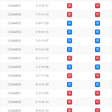
115044937
3+5+9=17
单
中
115044936
7+5+3=15
单
中
115044935
5+8+7=20
单
错
115044934
3+6+6=15
双
错
115044933
5+1+1=07
双
错
115044932
9+5+5=19
双
错
115044931
8+2+2=12
双
中
115044930
1+1+6=08
单
错
115044929
2+7+7=16
双
中
115044928
8+3+9=20
单
错
115044927
2+2+1=05
单
中
115044926
2+5+8=15
单
中
115044925
9+4+2=15
单
中