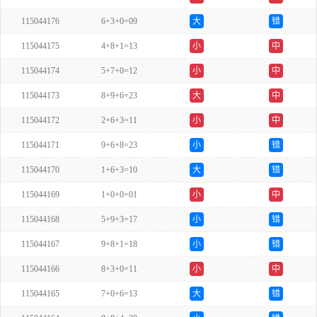
115044176
6+3+0=09
大
错
115044175
4+8+1=13
小
中
115044174
5+7+0=12
小
中
115044173
8+9+6=23
大
中
115044172
2+6+3=11
小
中
115044171
9+6+8=23
小
错
115044170
1+6+3=10
大
错
115044169
1+0+0=01
小
中
115044168
5+9+3=17
小
错
115044167
9+8+1=18
小
错
115044166
8+3+0=11
小
中
115044165
7+0+6=13
大
错