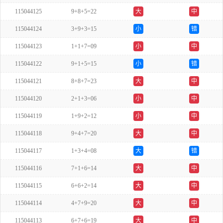
115044125
9+8+5=22
大
中
115044124
3+9+3=15
小
错
115044123
1+1+7=09
小
中
115044122
9+1+5=15
小
错
115044121
8+8+7=23
大
中
115044120
2+1+3=06
小
中
115044119
1+9+2=12
小
中
115044118
9+4+7=20
大
中
115044117
1+3+4=08
大
错
115044116
7+1+6=14
大
中
115044115
6+6+2=14
大
中
115044114
4+7+9=20
大
中
115044113
6+7+6=19
大
中