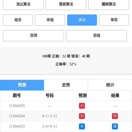
流云算法
雪原算法
鹰眼算法
组合
杀组
大小
单双
双项
双组
100期 正确：52 期 错误：48 期
正确率：52%
预测
走势
统计
期号
号码
预测
结果
115044205
---
小
---
单
115044204
8+1+3=12
小
中
115044203
2+0+9=11
大
错