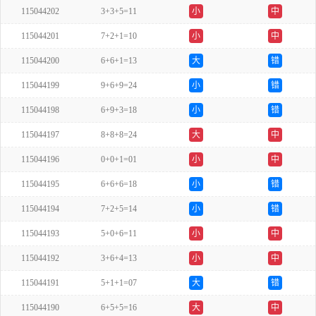
115044202
3+3+5=11
小
中
115044201
7+2+1=10
小
中
115044200
6+6+1=13
大
错
115044199
9+6+9=24
小
错
115044198
6+9+3=18
小
错
115044197
8+8+8=24
大
中
115044196
0+0+1=01
小
中
115044195
6+6+6=18
小
错
115044194
7+2+5=14
小
错
115044193
5+0+6=11
小
中
115044192
3+6+4=13
小
中
115044191
5+1+1=07
大
错
115044190
6+5+5=16
大
中