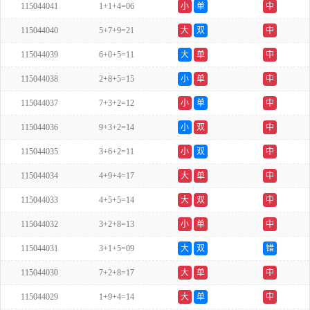
115044041
1+1+4=06
小
单
中
115044040
5+7+9=21
大
双
中
115044039
6+0+5=11
大
单
中
115044038
2+8+5=15
小
单
中
115044037
7+3+2=12
小
单
中
115044036
9+3+2=14
小
双
中
115044035
3+6+2=11
小
双
中
115044034
4+9+4=17
大
单
中
115044033
4+5+5=14
大
双
中
115044032
3+2+8=13
小
单
中
115044031
3+1+5=09
大
双
错
115044030
7+2+8=17
大
单
中
115044029
1+9+4=14
大
单
中