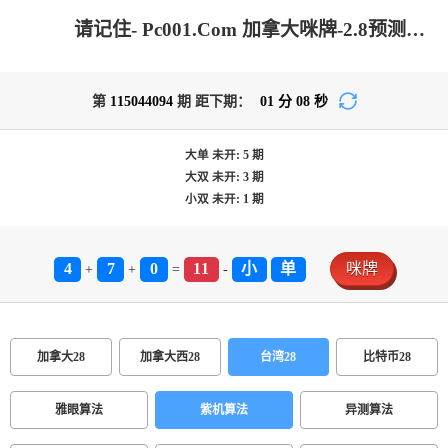
请记住- Pc001.Com 加拿大咪牌-2.8预测结果|加拿大2.8预测开奖分析|加拿大咪牌刮刮结果|加拿大pc走势预测|加拿大预测pc2.8咪牌|PC加拿大2.8预测结果_加拿大官网在线走势数据分析!
第
115044094
期 距下期：
01
分
08
秒
大单
未开:
5
期
大双
未开:
3
期
小双
未开:
1
期
4
7
0
11
小
单
咪牌
+
+
=
-
加拿大28
加拿大西28
台湾28
比特币28
雅眼算法
紫机算法
异测算法