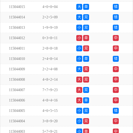
115044015
4+0+0=04
大
单
错
115044014
2+2+5=09
大
双
错
115044013
1+9+9=19
小
双
错
115044012
0+3+8=11
小
单
中
115044011
2+8+8=18
小
双
中
115044010
2+4+8=14
小
单
错
115044009
2+2+4=08
大
双
中
115044008
4+8+2=14
大
双
中
115044007
7+7+9=23
大
双
中
115044006
4+8+4=16
大
单
中
115044005
4+6+5=15
小
双
错
115044004
3+8+9=20
小
双
中
115044003
5+7+9=21
小
单
中