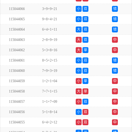
115044066
3+9+9=21
小
双
错
115044065
9+8+4=21
小
双
错
115044064
6+4+1=11
大
双
错
115044063
2+8+9=19
大
双
中
115044062
5+3+8=16
大
单
中
115044061
8+5+2=15
小
双
错
115044060
7+9+3=19
小
双
错
115044059
1+2+1=04
小
单
中
115044058
7+7+1=15
大
单
中
115044057
1+1+7=09
小
双
中
115044056
5+1+8=14
小
双
中
115044055
6+4+2=12
小
双
中