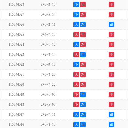
115044028
3+9+3=15
小
单
中
115044027
0+9+5=14
小
双
中
115044026
3+6+2=11
大
双
错
115044025
6+4+7=17
大
单
中
115044024
6+5+1=12
大
双
中
115044023
4+2+8=14
大
单
中
115044022
2+5+9=16
小
双
中
115044021
7+5+8=20
大
双
中
115044020
8+7+7=22
大
双
中
115044019
0+5+1=06
小
单
中
115044018
2+2+5=09
小
双
中
115044017
2+2+7=11
大
双
错
115044016
0+6+4=10
大
单
错