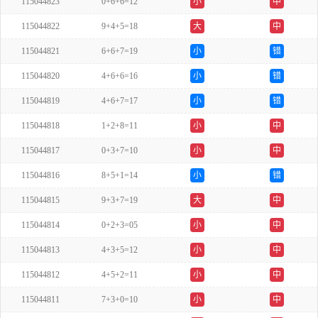
115044823
0+6+6=12
小
中
115044822
9+4+5=18
大
中
115044821
6+6+7=19
小
错
115044820
4+6+6=16
小
错
115044819
4+6+7=17
小
错
115044818
1+2+8=11
小
中
115044817
0+3+7=10
小
中
115044816
8+5+1=14
小
错
115044815
9+3+7=19
大
中
115044814
0+2+3=05
小
中
115044813
4+3+5=12
小
中
115044812
4+5+2=11
小
中
115044811
7+3+0=10
小
中