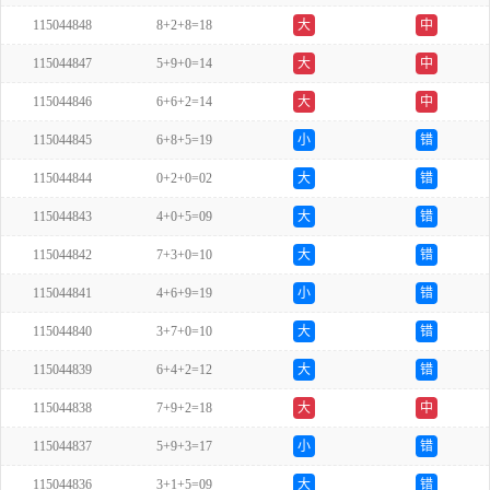
115044848
8+2+8=18
大
中
115044847
5+9+0=14
大
中
115044846
6+6+2=14
大
中
115044845
6+8+5=19
小
错
115044844
0+2+0=02
大
错
115044843
4+0+5=09
大
错
115044842
7+3+0=10
大
错
115044841
4+6+9=19
小
错
115044840
3+7+0=10
大
错
115044839
6+4+2=12
大
错
115044838
7+9+2=18
大
中
115044837
5+9+3=17
小
错
115044836
3+1+5=09
大
错