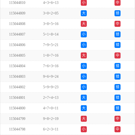
115044810
4+3+6=13
小
中
115044809
3+0+2=05
大
错
115044808
3+8+5=16
大
中
115044807
5+1+8=14
小
错
115044806
7+9+5=21
小
错
115044805
1+8+7=16
大
中
115044804
7+6+3=16
小
错
115044803
9+6+9=24
小
错
115044802
5+9+9=23
小
错
115044801
2+7+4=13
大
错
115044800
4+7+0=11
大
错
115044799
9+8+2=19
大
中
115044798
6+2+3=11
小
中