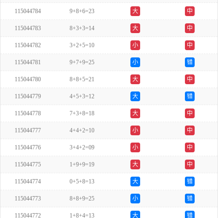
115044784
9+8+6=23
大
中
115044783
8+3+3=14
大
中
115044782
3+2+5=10
小
中
115044781
9+7+9=25
小
错
115044780
8+8+5=21
大
中
115044779
4+5+3=12
大
错
115044778
7+3+8=18
大
中
115044777
4+4+2=10
小
中
115044776
3+4+2=09
小
中
115044775
1+9+9=19
大
中
115044774
0+5+8=13
大
错
115044773
8+8+9=25
小
错
115044772
1+8+4=13
大
错