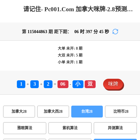
请记住- Pc001.Com 加拿大咪牌-2.8预测结果|加拿大2.8预测开奖分析|加拿大咪牌刮刮结果|加拿大pc走势预测|加拿大预测pc2.8咪牌|PC加拿大2.8预测结果_加拿大官网在线走势数据分析!
第
115044863
期 距下期：
06
时
397
分
45
秒
大单
未开:
8
期
大双
未开:
5
期
小单
未开:
1
期
1
3
2
06
小
双
咪牌
+
+
=
-
加拿大28
加拿大西28
台湾28
比特币28
雅眼算法
紫机算法
异测算法