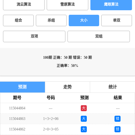
流云算法
雪原算法
鹰眼算法
组合
杀组
大小
单双
双项
双组
100期 正确：50 期 错误：50 期
正确率：50%
预测
走势
统计
期号
号码
预测
结果
115044864
---
大
---
单
115044863
1+3+2=06
大
错
115044862
2+0+3=05
大
错