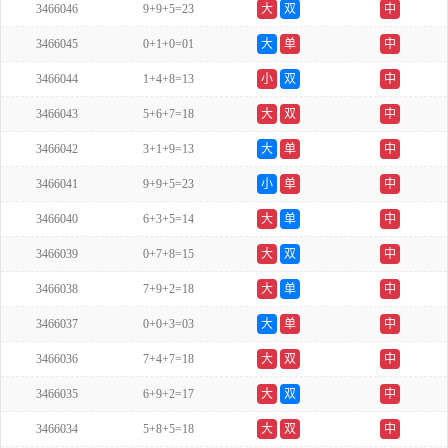
3466046
9+9+5=23
大
双
中
3466045
0+1+0=01
大
单
中
3466044
1+4+8=13
小
双
中
3466043
5+6+7=18
大
双
中
3466042
3+1+9=13
大
单
中
3466041
9+9+5=23
小
单
中
3466040
6+3+5=14
大
单
中
3466039
0+7+8=15
大
双
中
3466038
7+9+2=18
大
单
中
3466037
0+0+3=03
大
单
中
3466036
7+4+7=18
大
双
中
3466035
6+9+2=17
大
双
中
3466034
5+8+5=18
大
双
中