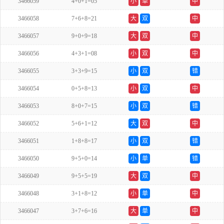
3466059
4+0+1=05
小
单
中
3466058
7+6+8=21
大
双
中
3466057
9+0+9=18
大
双
中
3466056
4+3+1=08
小
双
中
3466055
3+3+9=15
小
双
错
3466054
0+5+8=13
小
双
中
3466053
8+0+7=15
小
双
错
3466052
5+6+1=12
大
双
中
3466051
1+8+8=17
小
双
错
3466050
9+5+0=14
小
单
错
3466049
9+5+5=19
大
双
中
3466048
3+1+8=12
小
单
中
3466047
3+7+6=16
大
单
中