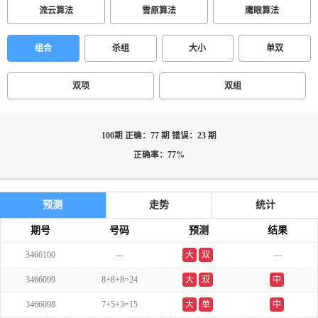
流云算法
雪原算法
鹰眼算法
组合
杀组
大小
单双
双项
双组
100期 正确：77 期 错误：23 期
正确率：77%
预测
走势
统计
期号
号码
预测
结果
3466100
---
大
双
---
3466099
8+8+8=24
大
双
中
3466098
7+5+3=15
大
单
中