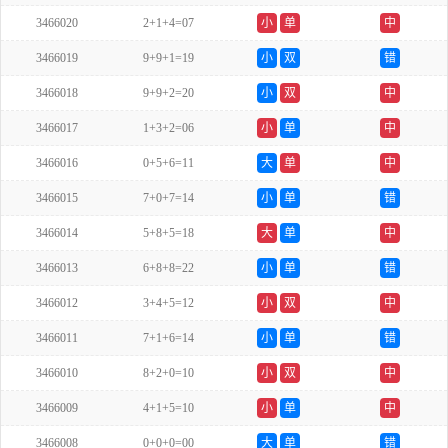
3466020
2+1+4=07
小
单
中
3466019
9+9+1=19
小
双
错
3466018
9+9+2=20
小
双
中
3466017
1+3+2=06
小
单
中
3466016
0+5+6=11
大
单
中
3466015
7+0+7=14
小
单
错
3466014
5+8+5=18
大
单
中
3466013
6+8+8=22
小
单
错
3466012
3+4+5=12
小
双
中
3466011
7+1+6=14
小
单
错
3466010
8+2+0=10
小
双
中
3466009
4+1+5=10
小
单
中
3466008
0+0+0=00
大
单
错