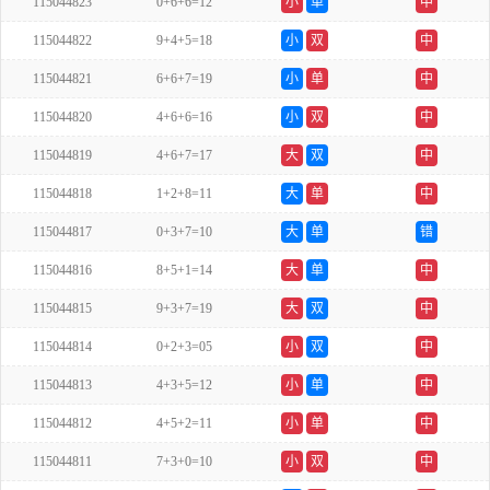
115044823
0+6+6=12
小
单
中
115044822
9+4+5=18
小
双
中
115044821
6+6+7=19
小
单
中
115044820
4+6+6=16
小
双
中
115044819
4+6+7=17
大
双
中
115044818
1+2+8=11
大
单
中
115044817
0+3+7=10
大
单
错
115044816
8+5+1=14
大
单
中
115044815
9+3+7=19
大
双
中
115044814
0+2+3=05
小
双
中
115044813
4+3+5=12
小
单
中
115044812
4+5+2=11
小
单
中
115044811
7+3+0=10
小
双
中