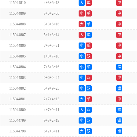
115044810
4+3+6=13
大
单
中
115044809
3+0+2=05
小
单
中
115044808
3+8+5=16
大
单
中
115044807
5+1+8=14
大
单
中
115044806
7+9+5=21
小
单
中
115044805
1+8+7=16
小
双
中
115044804
7+6+3=16
小
单
错
115044803
9+6+9=24
小
双
中
115044802
5+9+9=23
小
双
错
115044801
2+7+4=13
大
单
中
115044800
4+7+0=11
大
双
错
115044799
9+8+2=19
小
双
错
115044798
6+2+3=11
大
双
错