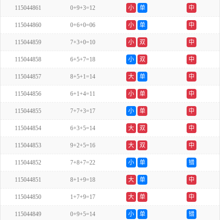
115044861
0+9+3=12
小
单
中
115044860
0+6+0=06
小
单
中
115044859
7+3+0=10
小
双
中
115044858
6+5+7=18
小
双
中
115044857
8+5+1=14
大
单
中
115044856
6+1+4=11
小
单
中
115044855
7+7+3=17
小
单
中
115044854
6+3+5=14
大
双
中
115044853
9+2+5=16
大
双
中
115044852
7+8+7=22
小
单
错
115044851
8+1+9=18
大
单
中
115044850
1+7+9=17
大
单
中
115044849
0+9+5=14
小
单
错