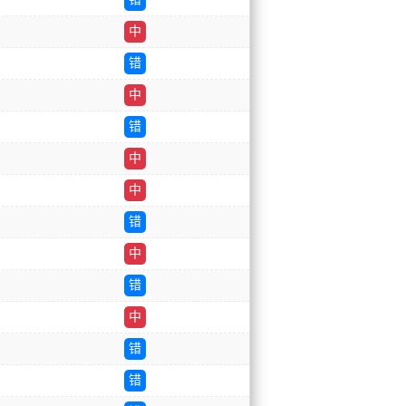
中
错
中
错
中
中
错
中
错
中
错
错