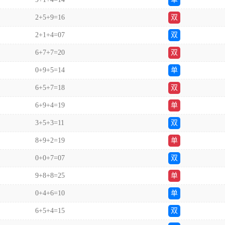
2+5+9=16
双
2+1+4=07
双
6+7+7=20
双
0+9+5=14
单
6+5+7=18
双
6+9+4=19
单
3+5+3=11
双
8+9+2=19
单
0+0+7=07
双
9+8+8=25
单
0+4+6=10
单
6+5+4=15
双