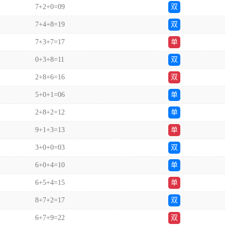
7+2+0=09
双
7+4+8=19
双
7+3+7=17
单
0+3+8=11
双
2+8+6=16
双
5+0+1=06
单
2+8+2=12
单
9+1+3=13
单
3+0+0=03
双
6+0+4=10
单
6+5+4=15
单
8+7+2=17
双
6+7+9=22
双