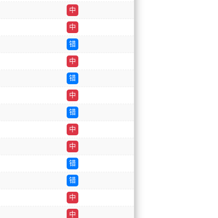
中
中
错
中
错
中
错
中
中
错
错
中
中