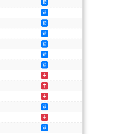
错
错
错
错
错
错
错
中
中
中
错
中
错