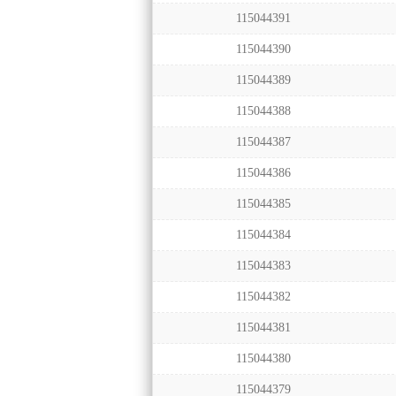
115044391
115044390
115044389
115044388
115044387
115044386
115044385
115044384
115044383
115044382
115044381
115044380
115044379