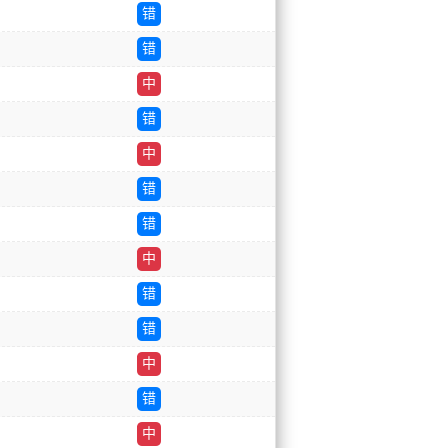
错
错
中
错
中
错
错
中
错
错
中
错
中