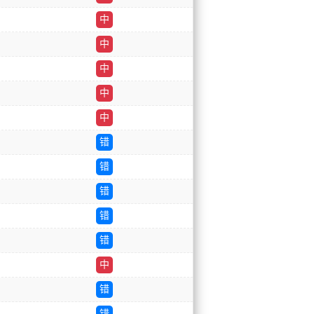
中
中
中
中
中
错
错
错
错
错
中
错
错