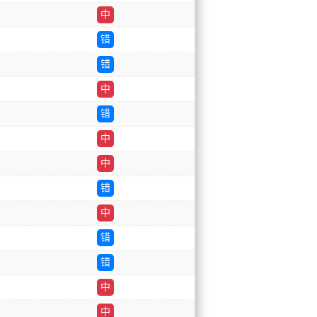
中
错
错
中
错
中
中
错
中
错
错
中
中