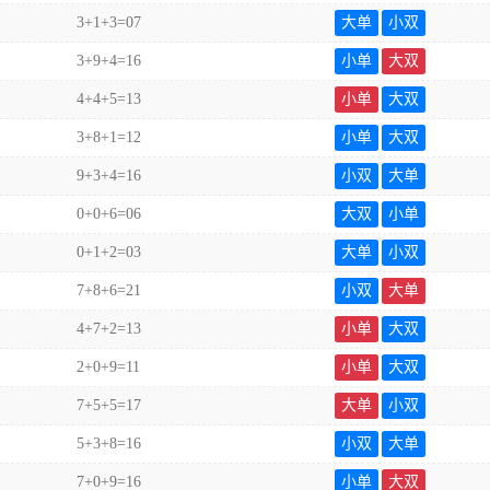
3+1+3=07
大单
小双
3+9+4=16
小单
大双
4+4+5=13
小单
大双
3+8+1=12
小单
大双
9+3+4=16
小双
大单
0+0+6=06
大双
小单
0+1+2=03
大单
小双
7+8+6=21
小双
大单
4+7+2=13
小单
大双
2+0+9=11
小单
大双
7+5+5=17
大单
小双
5+3+8=16
小双
大单
7+0+9=16
小单
大双