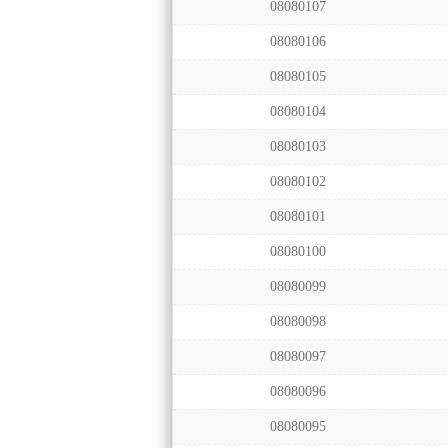
08080107
08080106
08080105
08080104
08080103
08080102
08080101
08080100
08080099
08080098
08080097
08080096
08080095