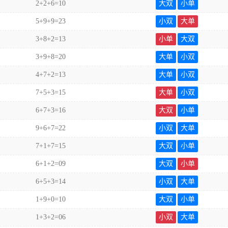
2+2+6=10
大双
小单
5+9+9=23
小双
大单
3+8+2=13
小单
大双
3+9+8=20
大单
小双
4+7+2=13
大单
小双
7+5+3=15
大单
小双
6+7+3=16
大双
小单
9+6+7=22
小双
大单
7+1+7=15
大双
小单
6+1+2=09
大双
小单
6+5+3=14
小双
大单
1+9+0=10
大双
小单
1+3+2=06
小双
大单