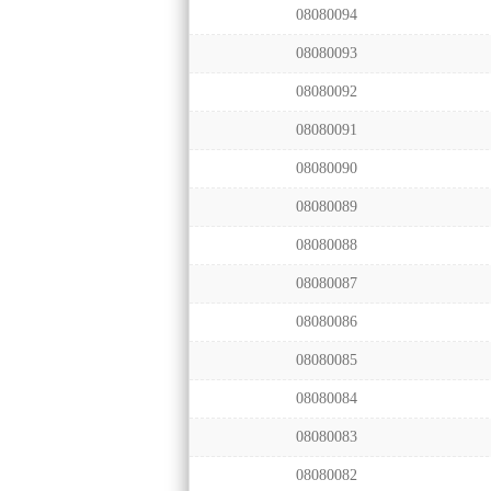
08080094
08080093
08080092
08080091
08080090
08080089
08080088
08080087
08080086
08080085
08080084
08080083
08080082