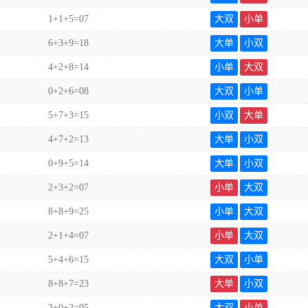
1+1+5=07
大双
小单
6+3+9=18
大单
小双
4+2+8=14
小单
大双
0+2+6=08
大双
小单
5+7+3=15
小双
大单
4+7+2=13
大单
小双
0+9+5=14
大单
小双
2+3+2=07
小单
大双
8+8+9=25
小单
大双
2+1+4=07
小单
大双
5+4+6=15
大双
小单
8+8+7=23
大单
小双
3+0+2=05
大双
小单