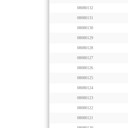
08080132
08080131
08080130
08080129
08080128
08080127
08080126
08080125
08080124
08080123
08080122
08080121
08080120