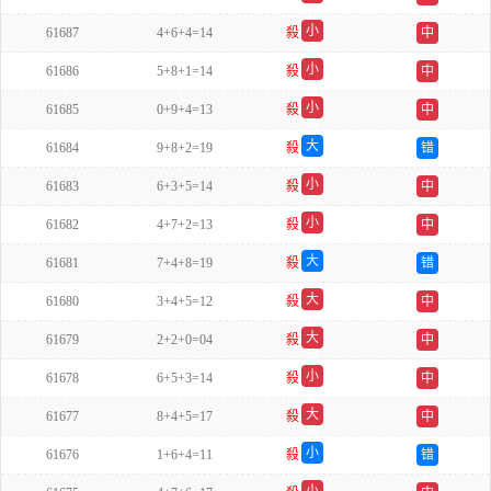
双
小
61687
4+6+4=14
殺
中
双
小
61686
5+8+1=14
殺
中
双
小
61685
0+9+4=13
殺
中
双
大
61684
9+8+2=19
殺
错
单
小
61683
6+3+5=14
殺
中
双
小
61682
4+7+2=13
殺
中
双
大
61681
7+4+8=19
殺
错
单
大
61680
3+4+5=12
殺
中
双
大
61679
2+2+0=04
殺
中
双
小
61678
6+5+3=14
殺
中
单
大
61677
8+4+5=17
殺
中
双
小
61676
1+6+4=11
殺
错
单