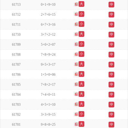
大
61713
0+1+9=10
殺
中
单
小
61712
2+7+6=15
殺
中
双
小
61711
6+7+3=16
殺
中
单
大
61710
3+7+2=12
殺
中
单
小
61709
5+0+2=07
殺
中
双
小
61708
7+8+9=24
殺
中
单
大
61707
9+5+3=17
殺
中
双
大
61706
1+5+0=06
殺
中
单
大
61705
7+8+2=17
殺
中
双
大
61704
7+4+0=11
殺
中
单
大
61703
4+5+1=10
殺
中
单
小
61702
3+3+9=15
殺
中
单
大
61701
9+8+8=25
殺
中