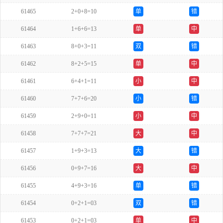
61465
2+0+8=10
单
错
61464
1+6+6=13
单
中
61463
8+0+3=11
双
错
61462
8+2+5=15
单
中
61461
6+4+1=11
小
中
61460
7+7+6=20
小
错
61459
2+9+0=11
小
中
61458
7+7+7=21
大
中
61457
1+9+3=13
大
错
61456
0+9+7=16
大
中
61455
4+9+3=16
单
错
61454
0+2+1=03
双
错
61453
0+2+1=03
单
中