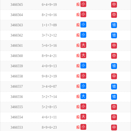
小
3466565
6+4+9=19
殺
中
单
小
3466564
8+2+6=16
殺
中
单
小
3466563
1+1+7=09
殺
错
单
小
3466562
3+7+2=12
殺
错
双
大
3466561
5+6+5=16
殺
中
单
大
3466560
8+9+4=21
殺
中
双
小
3466559
4+0+9=13
殺
错
单
小
3466558
9+8+2=19
殺
中
单
小
3466557
3+4+0=07
殺
错
单
大
3466556
5+2+7=14
殺
错
双
小
3466555
5+2+8=15
殺
中
单
大
3466554
4+6+1=11
殺
中
单
小
3466553
8+9+6=23
殺
中