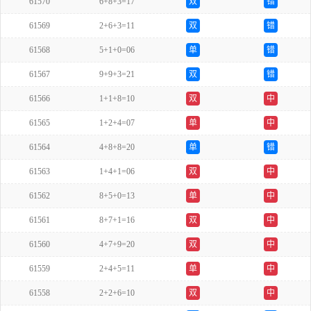
61570
6+8+3=17
双
错
61569
2+6+3=11
双
错
61568
5+1+0=06
单
错
61567
9+9+3=21
双
错
61566
1+1+8=10
双
中
61565
1+2+4=07
单
中
61564
4+8+8=20
单
错
61563
1+4+1=06
双
中
61562
8+5+0=13
单
中
61561
8+7+1=16
双
中
61560
4+7+9=20
双
中
61559
2+4+5=11
单
中
61558
2+2+6=10
双
中