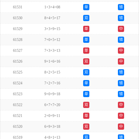
61531
1+3+4=08
单
错
61530
8+4+5=17
双
错
61529
3+3+9=15
单
中
61528
7+0+5=12
单
错
61527
7+3+3=13
单
中
61526
9+1+6=16
双
中
61525
8+2+5=15
双
错
61524
7+2+7=16
单
错
61523
9+0+9=18
单
错
61522
6+7+7=20
双
中
61521
2+0+9=11
单
中
61520
6+9+3=18
双
中
61519
4+8+1=13
双
错