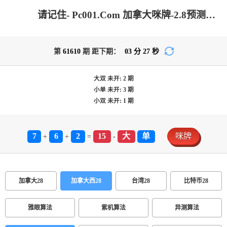
请记住- Pc001.Com 加拿大咪牌-2.8预测结果|加拿大2.8预测开奖分析|加拿大咪牌刮刮结果|加拿大pc走势预测|加拿大预测pc2.8咪牌|PC加拿大2.8预测结果_加拿大官网在线走势数据分析!
第
61610
期 距下期：
03
分
27
秒
大双
未开:
2
期
小单
未开:
3
期
小双
未开:
1
期
7
6
2
15
大
单
咪牌
+
+
=
-
加拿大28
加拿大西28
台湾28
比特币28
雅眼算法
紫机算法
异测算法