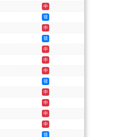
中
错
中
错
中
中
中
错
中
中
中
中
错