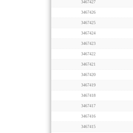
3467427
3467426
3467425
3467424
3467423
3467422
3467421
3467420
3467419
3467418
3467417
3467416
3467415