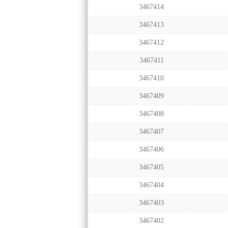
3467414
3467413
3467412
3467411
3467410
3467409
3467408
3467407
3467406
3467405
3467404
3467403
3467402