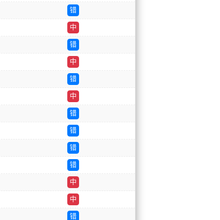
错
中
错
中
错
中
错
错
错
错
中
中
错