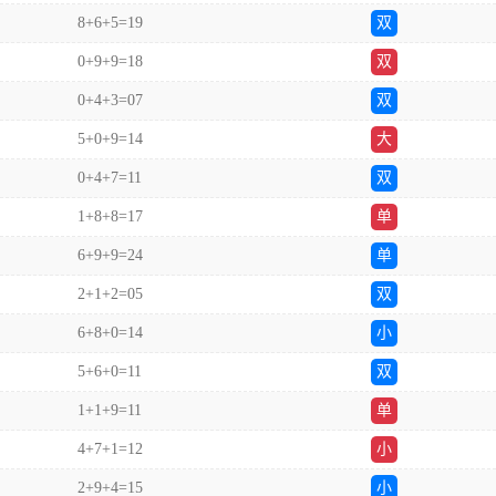
8+6+5=19
双
0+9+9=18
双
0+4+3=07
双
5+0+9=14
大
0+4+7=11
双
1+8+8=17
单
6+9+9=24
单
2+1+2=05
双
6+8+0=14
小
5+6+0=11
双
1+1+9=11
单
4+7+1=12
小
2+9+4=15
小