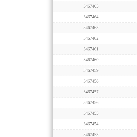
3467465
3467464
3467463
3467462
3467461
3467460
3467459
3467458
3467457
3467456
3467455
3467454
3467453