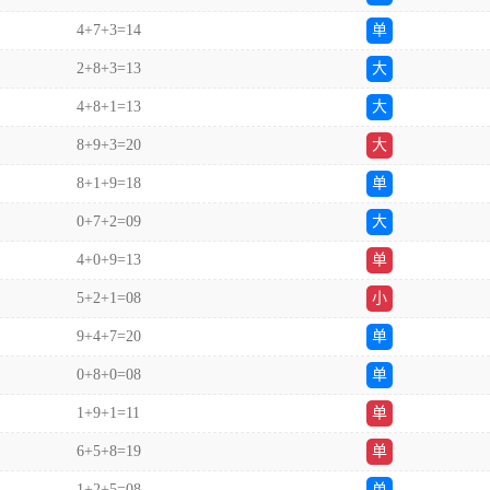
4+7+3=14
单
2+8+3=13
大
4+8+1=13
大
8+9+3=20
大
8+1+9=18
单
0+7+2=09
大
4+0+9=13
单
5+2+1=08
小
9+4+7=20
单
0+8+0=08
单
1+9+1=11
单
6+5+8=19
单
1+2+5=08
单