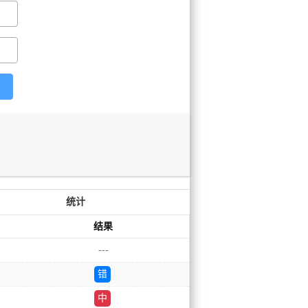
统计
结果
---
错
中