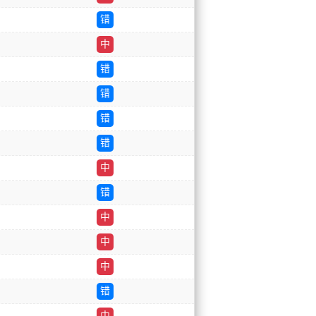
错
中
错
错
错
错
中
错
中
中
中
错
中