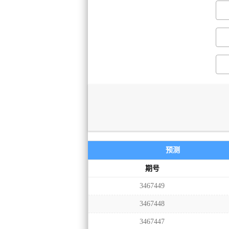
预测
期号
3467449
3467448
3467447