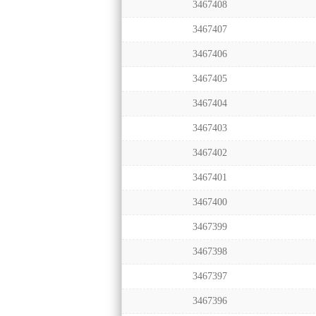
3467408
3467407
3467406
3467405
3467404
3467403
3467402
3467401
3467400
3467399
3467398
3467397
3467396