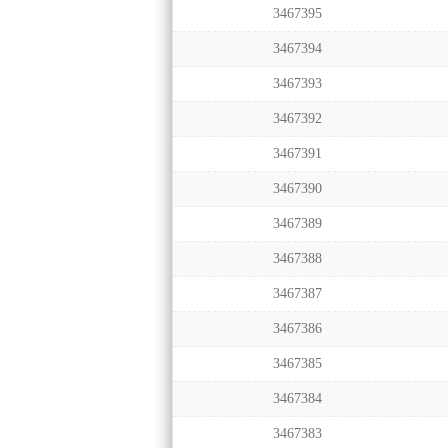
3467395
3467394
3467393
3467392
3467391
3467390
3467389
3467388
3467387
3467386
3467385
3467384
3467383