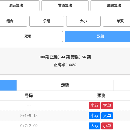
流云算法
雪原算法
鹰眼算法
组合
杀组
大小
单双
双项
双组
100期 正确：44 期 错误：56 期
正确率：44%
走势
号码
预测
---
小双
大单
8+1+9=18
小双
大单
0+7+2=09
大双
小单