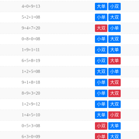
4+0+9=13
大单
小双
5+2+1=08
小单
大双
9+4+7=20
大双
小单
0+8+0=08
小单
大双
1+9+1=11
小双
大单
6+5+8=19
小双
大单
1+2+5=08
大双
小单
9+1+8=18
小单
大双
8+9+3=20
小单
大双
1+2+9=12
小单
大双
1+4+5=10
大单
小双
0+5+3=08
小双
大单
6+3+0=09
小单
大双