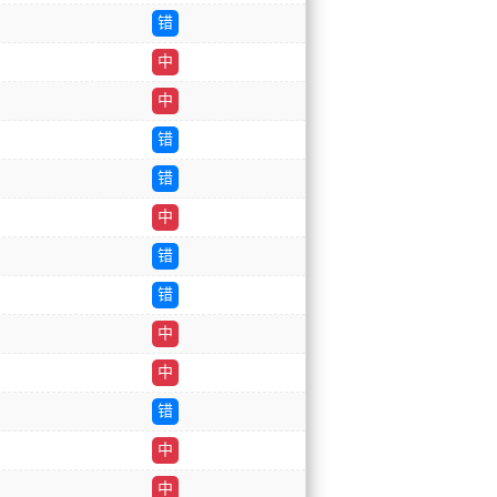
错
中
中
错
错
中
错
错
中
中
错
中
中