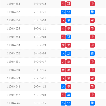
115044658
8+3+1=12
小
双
中
115044657
7+8+6=21
小
双
错
115044656
6+7+5=18
大
单
中
115044655
3+7+1=11
小
单
中
115044654
1+0+2=03
小
双
中
115044653
3+9+7=19
大
单
中
115044652
2+4+3=09
大
双
错
115044651
8+0+9=17
大
单
中
115044650
6+4+5=15
大
单
中
115044649
7+9+5=21
大
单
中
115044648
2+7+4=13
大
单
中
115044647
5+0+3=08
小
单
中
115044646
3+9+3=15
小
双
错