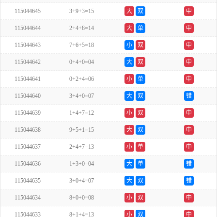
115044645
3+9+3=15
大
双
中
115044644
2+4+8=14
大
单
中
115044643
7+6+5=18
小
双
中
115044642
0+4+0=04
大
双
中
115044641
0+2+4=06
小
单
中
115044640
3+4+0=07
大
双
错
115044639
1+4+7=12
小
双
中
115044638
9+5+1=15
大
双
中
115044637
2+4+7=13
小
单
中
115044636
1+3+0=04
大
单
错
115044635
3+0+4=07
大
双
错
115044634
8+0+0=08
小
双
中
115044633
8+1+4=13
小
双
中