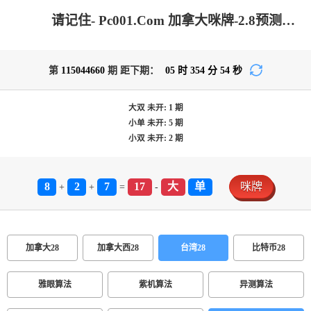
请记住- Pc001.Com 加拿大咪牌-2.8预测结果|加拿大2.8预测开奖分析|加拿大咪牌刮刮结果|加拿大pc走势预测|加拿大预测pc2.8咪牌|PC加拿大2.8预测结果_加拿大官网在线走势数据分析!
第
115044660
期 距下期：
05
时
354
分
54
秒
大双
未开:
1
期
小单
未开:
5
期
小双
未开:
2
期
8
2
7
17
大
单
咪牌
+
+
=
-
加拿大28
加拿大西28
台湾28
比特币28
雅眼算法
紫机算法
异测算法