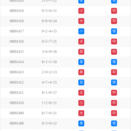
08091420
2+3+7=12
单
错
08091419
0+5+6=11
小
中
08091418
8+8+8=24
大
中
08091417
9+2+4=15
小
错
08091416
9+5+7=21
大
中
08091415
3+6+9=18
双
中
08091414
8+1+1=10
单
错
08091413
2+9+2=13
单
中
08091412
4+7+4=15
双
错
08091411
8+1+8=17
大
中
08091410
1+2+8=11
小
中
08091409
8+7+6=21
大
中
08091408
0+3+9=12
单
错