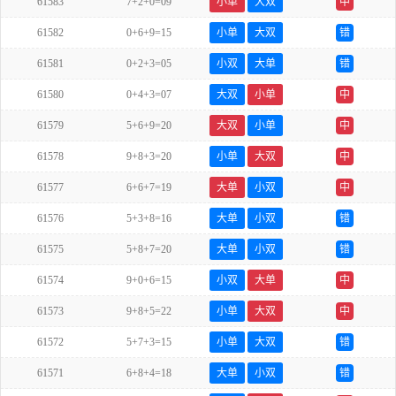
61583
7+2+0=09
小单
大双
中
61582
0+6+9=15
小单
大双
错
61581
0+2+3=05
小双
大单
错
61580
0+4+3=07
大双
小单
中
61579
5+6+9=20
大双
小单
中
61578
9+8+3=20
小单
大双
中
61577
6+6+7=19
大单
小双
中
61576
5+3+8=16
大单
小双
错
61575
5+8+7=20
大单
小双
错
61574
9+0+6=15
小双
大单
中
61573
9+8+5=22
小单
大双
中
61572
5+7+3=15
小单
大双
错
61571
6+8+4=18
大单
小双
错