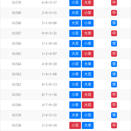
61570
6+8+3=17
小双
大单
中
61569
2+6+3=11
大双
小单
中
61568
5+1+0=06
大双
小单
错
61567
9+9+3=21
小双
大单
中
61566
1+1+8=10
大双
小单
错
61565
1+2+4=07
大双
小单
中
61564
4+8+8=20
小双
大单
错
61563
1+4+1=06
小单
大双
错
61562
8+5+0=13
小双
大单
错
61561
8+7+1=16
小单
大双
中
61560
4+7+9=20
小单
大双
中
61559
2+4+5=11
大单
小双
错
61558
2+2+6=10
小双
大单
中