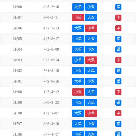
61608
8+6+2=16
大单
小双
错
61607
3+6+2=11
小单
大双
中
61606
4+2+7=13
大双
小单
中
61605
4+5+8=17
小单
大双
错
61604
7+2+0=09
大单
小双
错
61603
9+5+0=14
小单
大双
中
61602
7+1+8=16
小双
大单
错
61601
7+9+0=16
大单
小双
错
61600
1+7+4=12
小双
大单
中
61599
5+9+8=22
小双
大单
错
61598
4+2+1=07
大双
小单
中
61597
8+6+4=18
大单
小双
错
61596
6+7+4=17
小单
大双
错