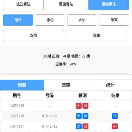
流云算法
雪原算法
鹰眼算法
组合
杀组
大小
单双
双项
双组
100期 正确：78 期 错误：22 期
正确率：78%
预测
走势
统计
期号
号码
预测
结果
08071119
---
小
双
---
08071118
0+6+2=08
大
单
错
08071117
6+4+2=12
大
双
中