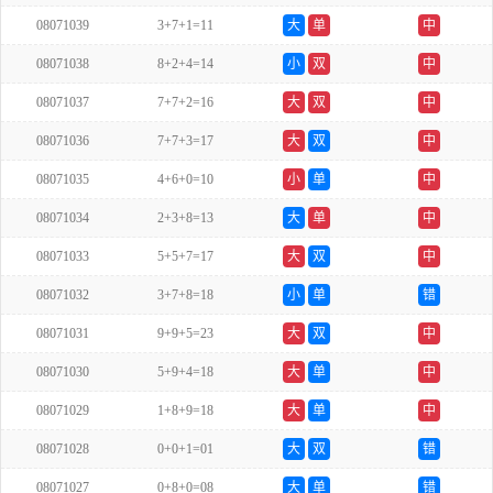
08071039
3+7+1=11
大
单
中
08071038
8+2+4=14
小
双
中
08071037
7+7+2=16
大
双
中
08071036
7+7+3=17
大
双
中
08071035
4+6+0=10
小
单
中
08071034
2+3+8=13
大
单
中
08071033
5+5+7=17
大
双
中
08071032
3+7+8=18
小
单
错
08071031
9+9+5=23
大
双
中
08071030
5+9+4=18
大
单
中
08071029
1+8+9=18
大
单
中
08071028
0+0+1=01
大
双
错
08071027
0+8+0=08
大
单
错